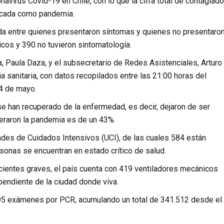
virus Covid-19 en Chile, con lo que la cifra total de contagiad
ficada como pandemia.
ada entre quienes presentaron síntomas y quienes no presentaron
cos y 390 no tuvieron sintomatología.
a, Paula Daza, y el subsecretario de Redes Asistenciales, Arturo
ia sanitaria, con datos recopilados entre las 21:00 horas del
14 de mayo.
 han recuperado de la enfermedad, es decir, dejaron de ser
peraron la pandemia es de un 43%.
des de Cuidados Intensivos (UCI), de las cuales 584 están
sonas se encuentran en estado crítico de salud.
cientes graves, el país cuenta con 419 ventiladores mecánicos
pendiente de la ciudad donde viva.
.095 exámenes por PCR, acumulando un total de 341.512 desde el