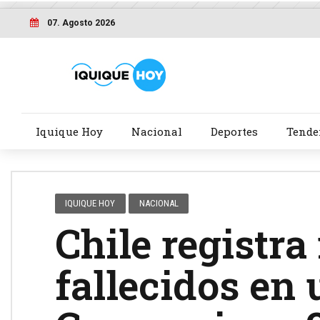
07. Agosto 2026
Iquique Hoy
Nacional
Deportes
Tende
IQUIQUE HOY
NACIONAL
Chile registra
fallecidos en 