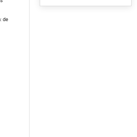
os
: de