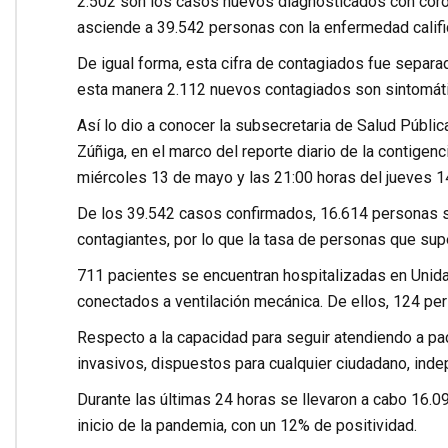
2.502 son los casos nuevos diagnosticados con corona
asciende a 39.542 personas con la enfermedad cali
De igual forma, esta cifra de contagiados fue separ
esta manera 2.112 nuevos contagiados son sintomáti
Así lo dio a conocer la subsecretaria de Salud Públic
Zúñiga, en el marco del reporte diario de la contigenc
miércoles 13 de mayo y las 21:00 horas del jueves 
De los 39.542 casos confirmados, 16.614 personas se
contagiantes, por lo que la tasa de personas que su
711 pacientes se encuentran hospitalizadas en Unida
conectados a ventilación mecánica. De ellos, 124 per
Respecto a la capacidad para seguir atendiendo a pa
invasivos, dispuestos para cualquier ciudadano, inde
Durante las últimas 24 horas se llevaron a cabo 16
inicio de la pandemia, con un 12% de positividad.