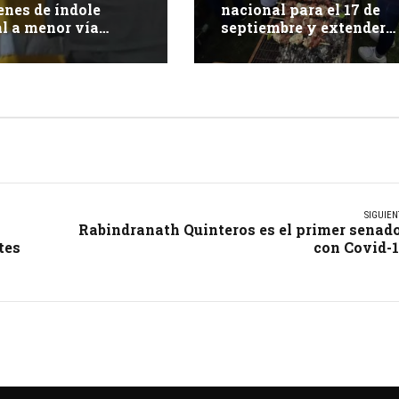
nes de índole
nacional para el 17 de
l a menor vía
septiembre y extender
 sociales queda
Fiestas Patrias 2026
as rejas
SIGUIEN
Rabindranath Quinteros es el primer senad
tes
con Covid-