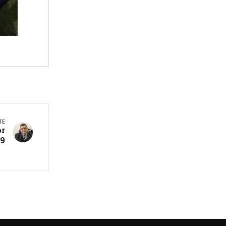
TE
or
19