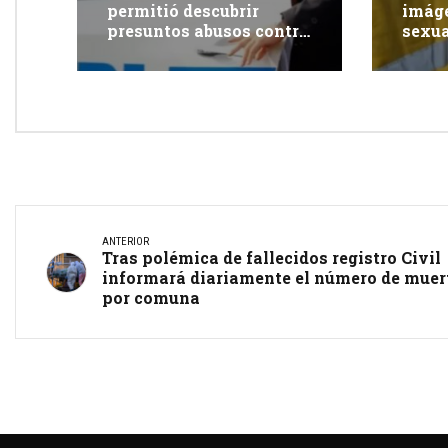
permitió descubrir
imáge
presuntos abusos contra
sexua
adolescente: dos adultos
redes
fueron detenidos
tras l
ANTERIOR
Tras polémica de fallecidos registro Civil
informará diariamente el número de muer
por comuna