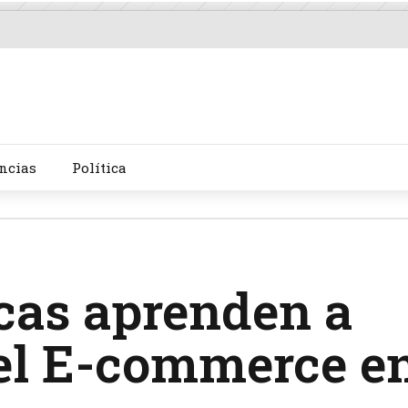
ncias
Política
cas aprenden a
el E-commerce e