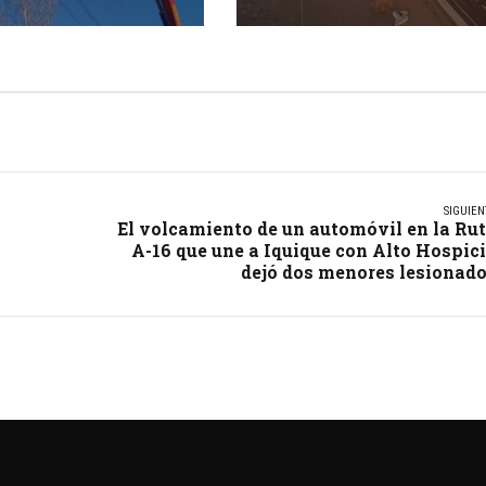
ue
Almonte durante este
jueves
SIGUIEN
El volcamiento de un automóvil en la Ru
A-16 que une a Iquique con Alto Hospic
dejó dos menores lesionad