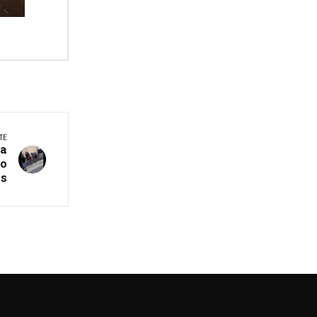
TE
ta
io
os