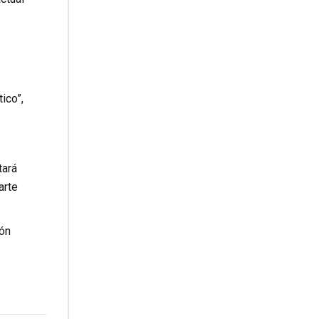
ico”,
tará
arte
ión