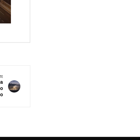
TE
va
to
co