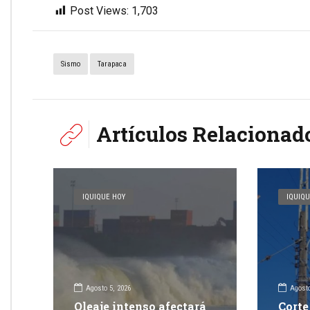
Post Views:
1,703
Sismo
Tarapaca
Artículos Relacionad
IQUIQUE HOY
IQUIQU
Agosto 5, 2026
Agosto
Oleaje intenso afectará
Corte