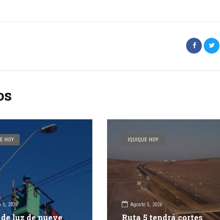
os
E HOY
IQUIQUE HOY
 5, 2026
Agosto 5, 2026
 de luz de nueve
Ruta 5 tendrá cortes