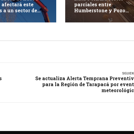
 afectará este
parciales entre
s a un sector de
Humberstone y Pozo
ue
Almonte durante este
jueves
SIGUIEN
s
Se actualiza Alerta Temprana Preventi
para la Región de Tarapacá por even
meteorológi