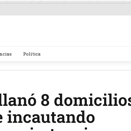
ncias
Política
llanó 8 domicilio
e incautando