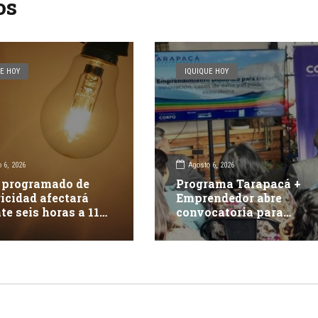
os
E HOY
IQUIQUE HOY
 6, 2026
Agosto 6, 2026
 programado de
Programa Tarapacá +
ricidad afectará
Emprendedor abre
te seis horas a 117
convocatoria para
tes en Iquique
apoyar 15 proyectos
innovadores