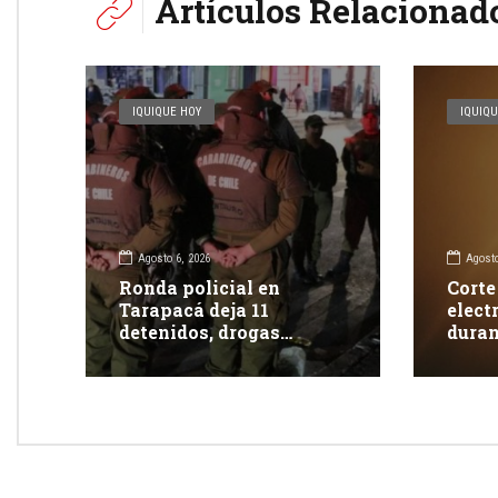
Artículos Relacionad
IQUIQUE HOY
IQUIQU
Agosto 6, 2026
Agosto
Ronda policial en
Corte
Tarapacá deja 11
elect
detenidos, drogas
duran
incautadas y más de 350
clien
fiscalizaciones