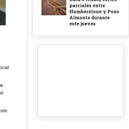
parciales entre
Humberstone y Pozo
Almonte durante
este jueves
a
ocial
de
il
ción