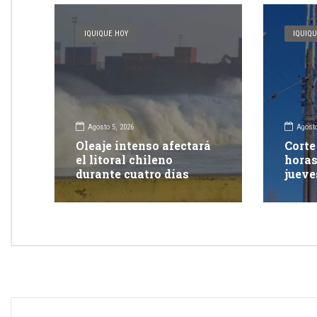
IQUIQUE HOY
IQUIQU
Agosto 5, 2026
Agosto
Oleaje intenso afectará
Corte
el litoral chileno
horas
durante cuatro días
jueve
Iquiq