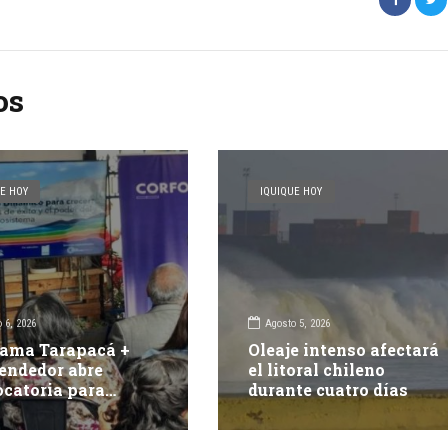
os
E HOY
IQUIQUE HOY
 6, 2026
Agosto 5, 2026
ama Tarapacá +
Oleaje intenso afectará
endedor abre
el litoral chileno
catoria para
durante cuatro días
r 15 proyectos
vadores