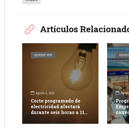
Artículos Relacionad
IQUIQUE HOY
IQUIQU
Agosto 6, 2026
Agosto
Corte programado de
Progr
electricidad afectará
Empr
durante seis horas a 117
convo
clientes en Iquique
apoya
inno