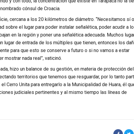
do y con todo, la concentración que existe en Tarapacá no la ti
n nombrado cónsul de Croacia.
ficie, cercana a los 20 kilómetros de diámetro. “Necesitamos sí o
d sobre el lugar para poder instalar señalética, poder acudir a l
abajan en la región y poner una señalética adecuada. Muchos luga
un lugar de entrada de los múltiples que tienen, entonces los da
nte para que esto se conserve a futuro o si no vamos a estar
 mostrar nada real”, vaticinó.
ada, hizo un balance de su gestión, en materia de protección del
ctando territorios que tenemos que resguardar, por lo tanto part
el Cerro Unita para entregarlo a la Municipalidad de Huara, él qu
cciones judiciales pertinentes y al mismo tiempo las líneas de