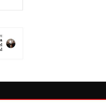
TE
ra
el
al