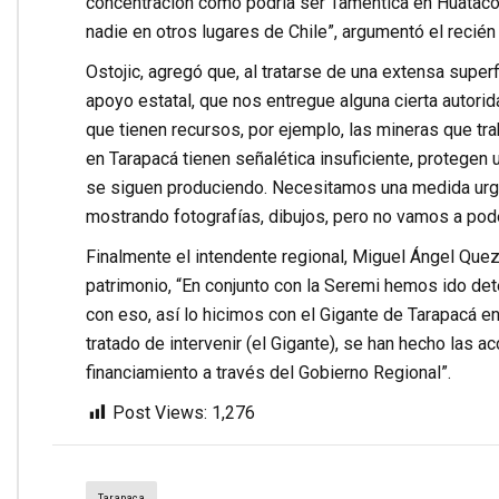
concentración como podría ser Tamentica en Huatacon
nadie en otros lugares de Chile”, argumentó el recié
Ostojic, agregó que, al tratarse de una extensa super
apoyo estatal, que nos entregue alguna cierta autorida
que tienen recursos, por ejemplo, las mineras que tr
en Tarapacá tienen señalética insuficiente, protegen 
se siguen produciendo. Necesitamos una medida urge
mostrando fotografías, dibujos, pero no vamos a poder
Finalmente el intendente regional, Miguel Ángel Quez
patrimonio, “En conjunto con la Seremi hemos ido dete
con eso, así lo hicimos con el Gigante de Tarapacá en 
tratado de intervenir (el Gigante), se han hecho las a
financiamiento a través del Gobierno Regional”.
Post Views:
1,276
Tarapaca