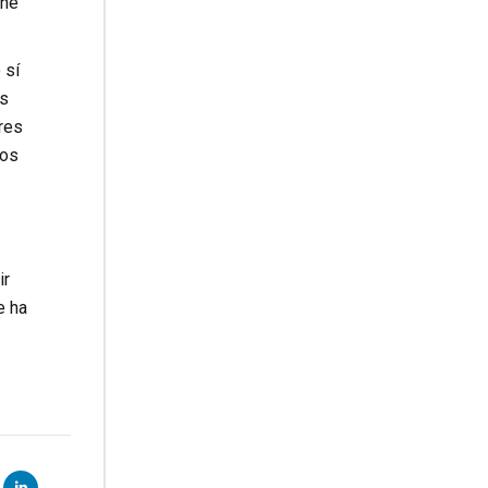
ene
 sí
os
res
ños
ir
e ha