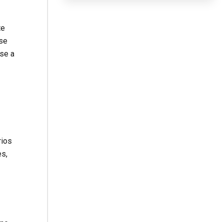
te
 se
ese a
rios
es,