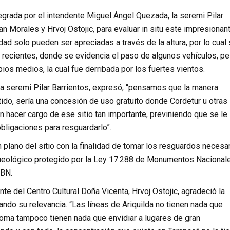
tegrada por el intendente Miguel Ángel Quezada, la seremi Pilar
uan Morales y Hrvoj Ostojic, para evaluar in situ este impresionan
d solo pueden ser apreciadas a través de la altura, por lo cual
recientes, donde se evidencia el paso de algunos vehículos, p
ios medios, la cual fue derribada por los fuertes vientos.
la seremi Pilar Barrientos, expresó, “pensamos que la manera
tido, sería una concesión de uso gratuito donde Cordetur u otras
 hacer cargo de ese sitio tan importante, previniendo que se le
obligaciones para resguardarlo”.
n plano del sitio con la finalidad de tomar los resguardos necesa
queológico protegido por la Ley 17.288 de Monumentos Nacional
MBN.
te del Centro Cultural Doña Vicenta, Hrvoj Ostojic, agradeció la
ltando su relevancia. “Las líneas de Ariquilda no tienen nada que
Aroma tampoco tienen nada que envidiar a lugares de gran