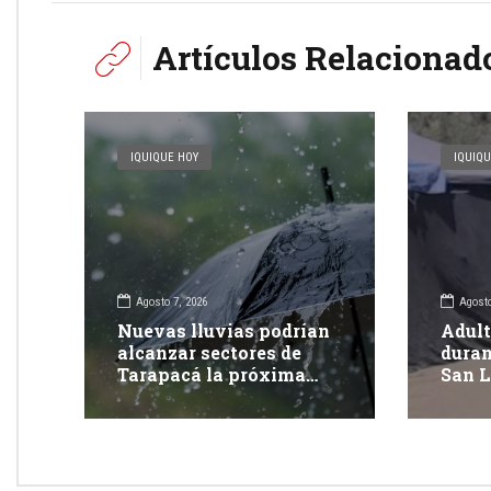
Artículos Relacionad
IQUIQUE HOY
IQUIQU
Agosto 7, 2026
Agosto
Nuevas lluvias podrían
Adult
alcanzar sectores de
duran
Tarapacá la próxima
San L
semana
Tara