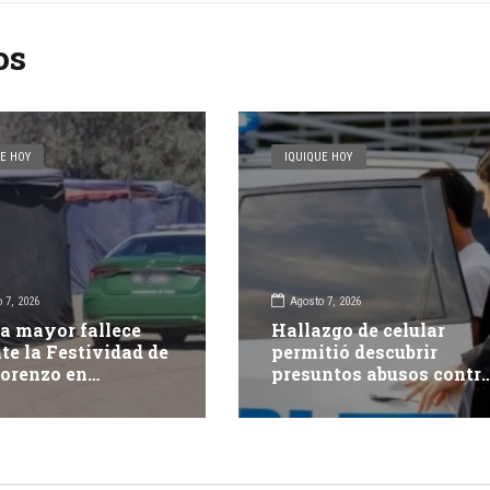
os
E HOY
IQUIQUE HOY
 7, 2026
Agosto 7, 2026
a mayor fallece
Hallazgo de celular
te la Festividad de
permitió descubrir
orenzo en
presuntos abusos contr
pacá
adolescente: dos adulto
fueron detenidos