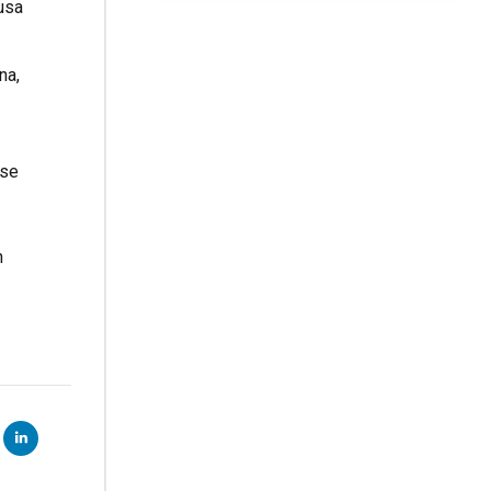
usa
na,
 se
n