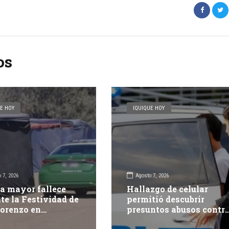
os
E HOY
IQUIQUE HOY
 7, 2026
Agosto 7, 2026
a mayor fallece
Hallazgo de celular
te la Festividad de
permitió descubrir
orenzo en
presuntos abusos contr
pacá
adolescente: dos adulto