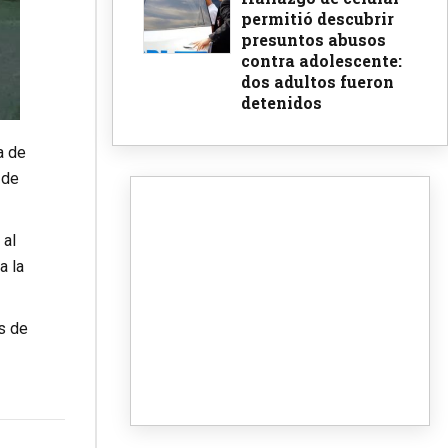
permitió descubrir
presuntos abusos
contra adolescente:
dos adultos fueron
detenidos
a de
 de
 al
a la
s de