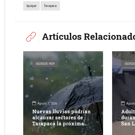
Iquique
Tarapaca
Artículos Relacionad
IQUIQUE HOY
IQUIQU
Agosto 7, 2026
Agosto
Nuevas lluvias podrían
Adult
alcanzar sectores de
duran
Tarapacá la próxima
San L
semana
Tara