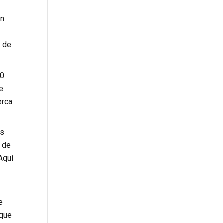
an
a de
00
e
erca
os
a de
Aquí
e
 que