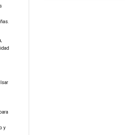
s
eñas.
,
lidad
lsar
para
o y