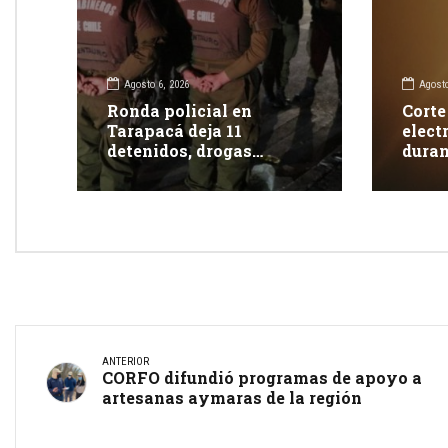
Agosto 6, 2026
Agosto
Ronda policial en
Corte
Tarapacá deja 11
elect
detenidos, drogas
duran
incautadas y más de 350
clien
fiscalizaciones
ANTERIOR
CORFO difundió programas de apoyo a
artesanas aymaras de la región