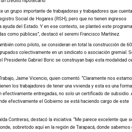
un crédito hipotecario.
te un grupo importante de trabajadoras y trabajadores que cuent
Registro Social de Hogares (RSH), pero que no tienen ingresos
la ayuda del Estado. Y en ese contexto, se planteó este program
adas como públicas”, destacó el seremi Francisco Martínez.
ambién como piloto, se consideran en total la construcción de 6
grupados colectivamente en un sindicato o asociación gremial. S
l Presidente Gabriel Boric se construyan bajo esta modalidad c
Trabajo, Jaime Vicencio, quien comentó. “Claramente nos estam
enen los trabajadores de tener una vivienda y esta es una form
n efectivamente entregadas, no solo un certificado de subsidio. 
nde efectivamente el Gobierno se está haciendo cargo de este
lda Contreras, destacó la iniciativa. “Me parece excelente que s
onde, sobretodo aquí en la región de Tarapacá, donde sabemos