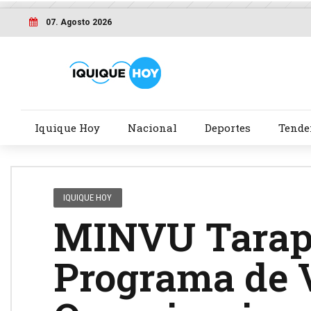
07. Agosto 2026
Iquique Hoy
Nacional
Deportes
Tende
IQUIQUE HOY
MINVU Tarapa
Programa de 