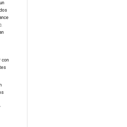
 un
ndos
vance
c.
an
r con
rtes
n
os
y