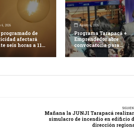
 6, 2026
Agosto 6, 2026
 programado de
Programa Tarapacá +
ricidad afectará
Emprendedor abre
te seis horas a 117
convocatoria para
tes en Iquique
apoyar 15 proyectos
innovadores
SIGUIEN
Mañana la JUNJI Tarapacá realiza
simulacro de incendio en edificio 
dirección region