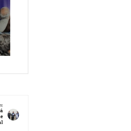
TE
rá
de
al