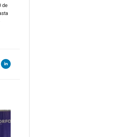
0 de
asta
o