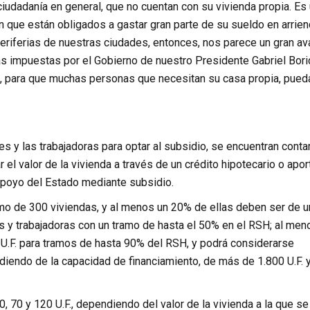
 ciudadanía en general, que no cuentan con su vivienda propia. Es
en que están obligados a gastar gran parte de su sueldo en arrie
periferias de nuestras ciudades, entonces, nos parece un gran a
s impuestas por el Gobierno de nuestro Presidente Gabriel Bori
 para que muchas personas que necesitan su casa propia, pued
es y las trabajadoras para optar al subsidio, se encuentran conta
el valor de la vivienda a través de un crédito hipotecario o apo
apoyo del Estado mediante subsidio.
mo de 300 viviendas, y al menos un 20% de ellas deben ser de u
es y trabajadoras con un tramo de hasta el 50% en el RSH; al men
 U.F. para tramos de hasta 90% del RSH, y podrá considerarse
diendo de la capacidad de financiamiento, de más de 1.800 U.F. 
70 y 120 U.F., dependiendo del valor de la vivienda a la que se