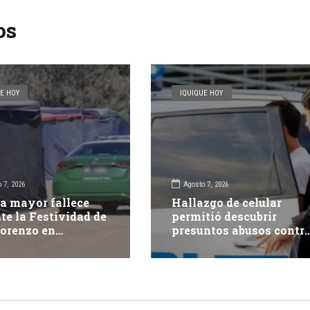
os
E HOY
IQUIQUE HOY
 7, 2026
Agosto 7, 2026
a mayor fallece
Hallazgo de celular
te la Festividad de
permitió descubrir
orenzo en
presuntos abusos contr
pacá
adolescente: dos adulto
fueron detenidos