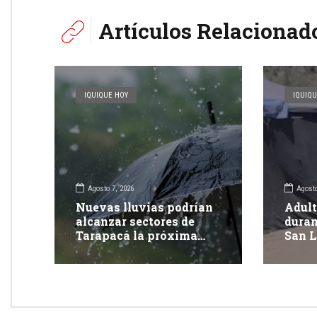
Artículos Relacionad
IQUIQUE HOY
IQUIQU
Agosto 7, 2026
Agosto
Nuevas lluvias podrían
Adult
alcanzar sectores de
duran
Tarapacá la próxima
San L
semana
Tara