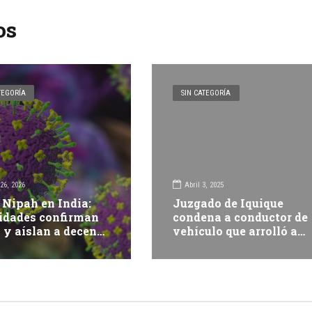
os
TEGORÍA
SIN CATEGORÍA
26, 2026
Abril 3, 2025
 Nipah en India:
Juzgado de Iquique
idades confirman
condena a conductor de
 y aíslan a decenas
vehículo que arrolló a
rsonas por nuevo
motociclista