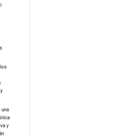
l
os
 los
n
 y
á una
ólica
iva y
án