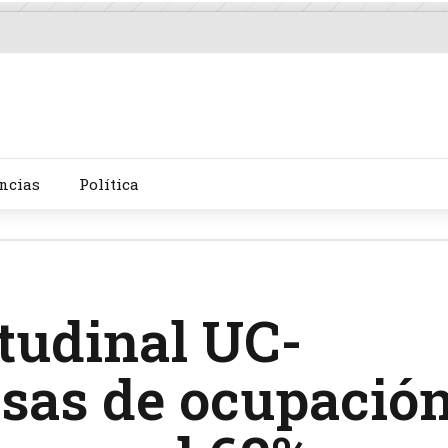
ncias
Política
tudinal UC-
asas de ocupació