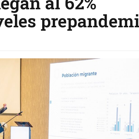
legan al 62%
veles prepandem