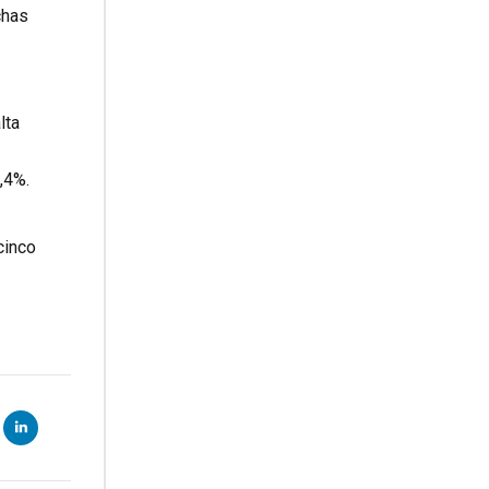
chas
lta
,4%.
cinco