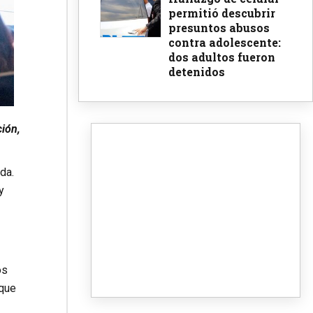
permitió descubrir
presuntos abusos
contra adolescente:
dos adultos fueron
detenidos
ción,
da.
y
os
 que