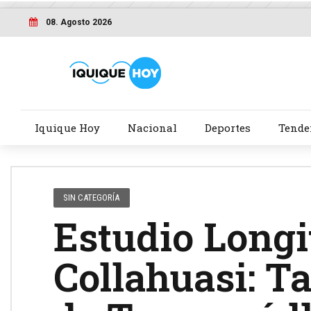
08. Agosto 2026
Iquique Hoy
Nacional
Deportes
Tende
SIN CATEGORÍA
Estudio Longi
Collahuasi: T