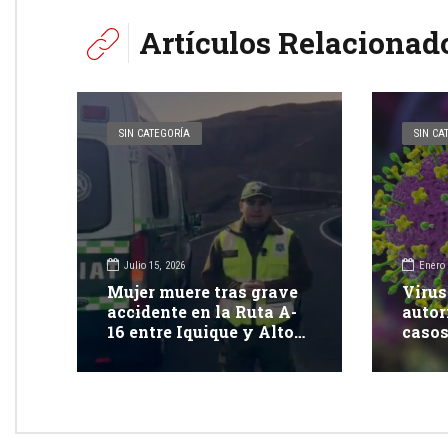
Artículos Relacionad
SIN CATEGORÍA
SIN CA
Julio 15, 2026
Enero 
Mujer muere tras grave
Virus
accidente en la Ruta A-
autor
16 entre Iquique y Alto
casos
Hospicio
de pe
brote