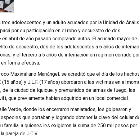
nó a tres adolescentes y un adulto acusados por la Unidad de Análi
apacá por su participación en el robo y secuestro de dos
ue en abril de año pasado comprando autos. El acusado mayor de
elito de secuestro, dos de los adolescentes a 6 años de internac
nas, y el tercero a 5 años de internación en régimen cerrado por
 en forma efectiva.
e foco Maximiliano Mariángel, se acreditó que el día de los hechos
V. (15 años) y J.L.F. (17 años) abordaron a las víctimas en el mom
o, de la ciudad de Iquique, y premunidos de armas de fuego, las
ift, que previamente habían adquirido en un local comercial.
Valle Verde, donde los encerraron maniatados, los golpearon y
species que portaban y logrando obtener la clave del celular d
 familia, a quienes les exigieron la suma de 250 mil pesos por
la pareja de J.C.V.