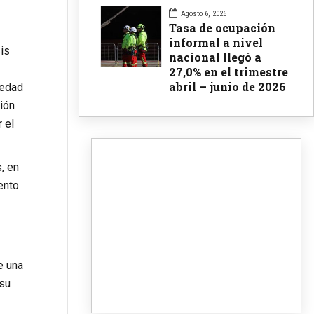
Agosto 6, 2026
Tasa de ocupación
informal a nivel
sis
nacional llegó a
27,0% en el trimestre
abril – junio de 2026
 edad
ión
 el
, en
ento
e una
 su