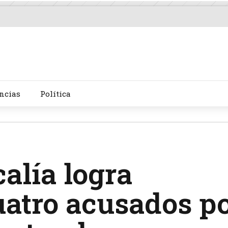
ncias
Política
alía logra
atro acusados p