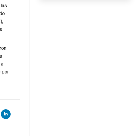
 las
ndo
),
s
eron
la
 a
s por