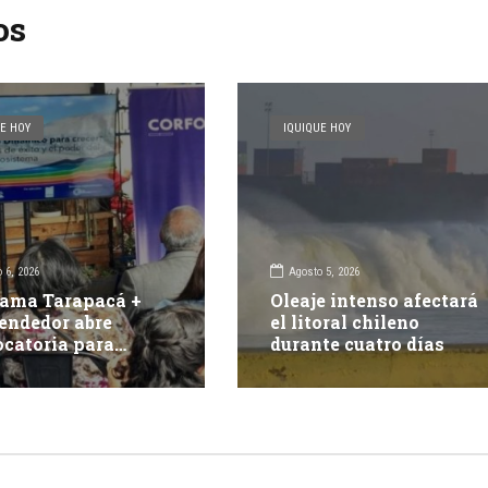
os
E HOY
IQUIQUE HOY
 6, 2026
Agosto 5, 2026
ama Tarapacá +
Oleaje intenso afectará
endedor abre
el litoral chileno
catoria para
durante cuatro días
r 15 proyectos
vadores