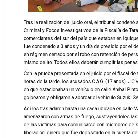
Tras la realización del juicio oral, el tribunal conde
Criminal y Focos Investigativos de la Fiscalía de Tar
comerciantes del sur del país que estaban en Iquiq
fue condenado a 3 años y un día de presidio por el d
en régimen cerrado por el robo con retención de perso
mismo delito. Todos ellos deberán cumplir las penas
Con la prueba presentada en el juicio por el fiscal d
horas de la tarde, los acusados C.A.G. (17 años), J.C.
en que estacionaban un vehículo en calle Aníbal Pint
golpearon y obligaron a abordar el vehículo Suzuki Sw
Así los trasladaron hasta una casa ubicada en calle 
amenazaron con armas de fuego, sustrayéndoles las e
de las víctimas para comunicarse con miembros de su
liberación, dinero que fue depositado en la cuenta de 