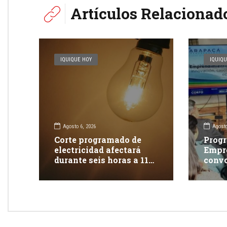
Artículos Relacionad
IQUIQUE HOY
IQUIQU
Agosto 6, 2026
Agosto
Corte programado de
Progr
electricidad afectará
Empr
durante seis horas a 117
convo
clientes en Iquique
apoya
inno