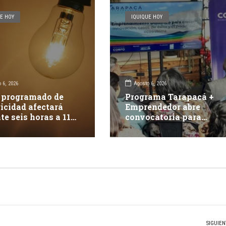
E HOY
IQUIQUE HOY
 6, 2026
Agosto 6, 2026
 programado de
Programa Tarapacá +
ricidad afectará
Emprendedor abre
te seis horas a 117
convocatoria para
tes en Iquique
apoyar 15 proyectos
innovadores
SIGUIEN