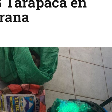
 Tarapacá en
irana