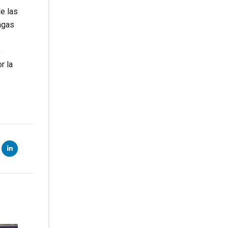
e las
agas
e
r la