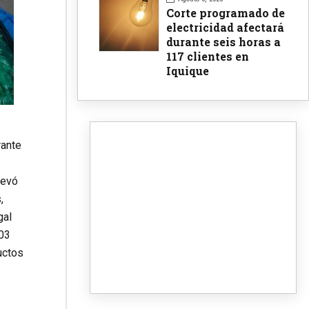
Corte programado de
electricidad afectará
durante seis horas a
117 clientes en
Iquique
rante
levó
,
gal
403
uctos