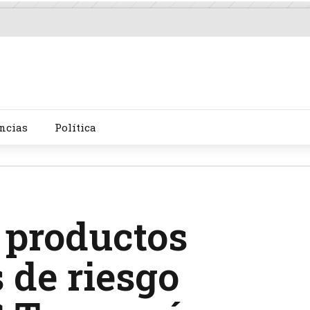
ncias
Política
 productos
 de riesgo