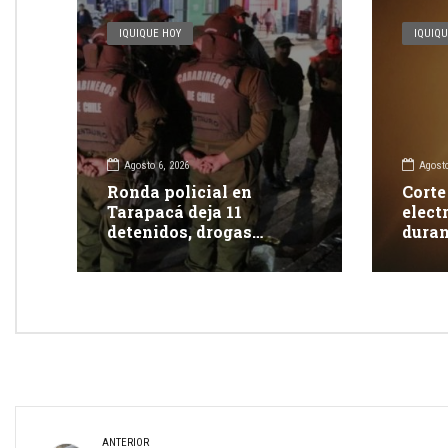
IQUIQUE HOY
IQUIQU
Agosto 6, 2026
Agosto
Ronda policial en
Corte
Tarapacá deja 11
elect
detenidos, drogas
duran
incautadas y más de 350
clien
fiscalizaciones
ANTERIOR