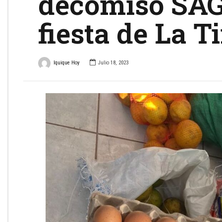
decomisó SAG
fiesta de La T
Iquique Hoy
Julio 18, 2023