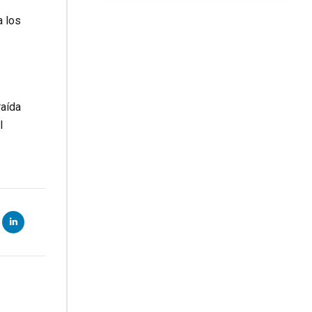
a los
raída
l