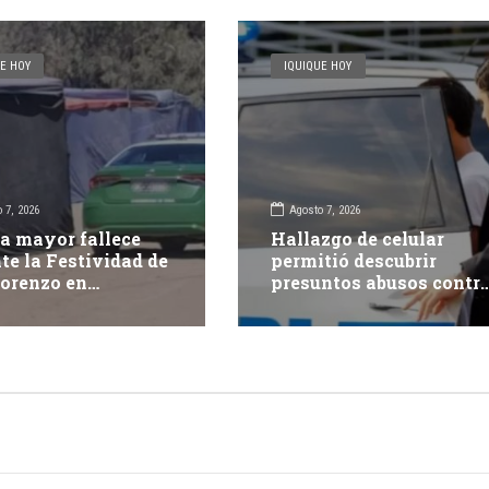
E HOY
IQUIQUE HOY
 7, 2026
Agosto 7, 2026
a mayor fallece
Hallazgo de celular
te la Festividad de
permitió descubrir
orenzo en
presuntos abusos contr
pacá
adolescente: dos adulto
fueron detenidos