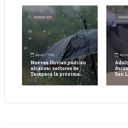
IQUIQUE HOY
IQUIQU
Agosto 7, 2026
Agosto
Nuevas lluvias podrían
Adult
alcanzar sectores de
duran
Tarapacá la próxima
San L
semana
Tara