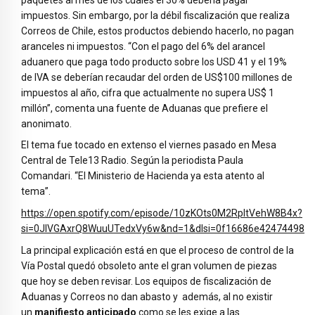
impuestos. Sin embargo, por la débil fiscalización que realiza
Correos de Chile, estos productos debiendo hacerlo, no pagan
aranceles ni impuestos. “Con el pago del 6% del arancel
aduanero que paga todo producto sobre los USD 41 y el 19%
de IVA se deberían recaudar del orden de US$100 millones de
impuestos al año, cifra que actualmente no supera US$ 1
millón”, comenta una fuente de Aduanas que prefiere el
anonimato.
El tema fue tocado en extenso el viernes pasado en Mesa
Central de Tele13 Radio. Según la periodista Paula
Comandari. “El Ministerio de Hacienda ya esta atento al
tema”.
https://open.spotify.com/episode/10zKOts0M2RpltVehW8B4x?
si=0JlVGAxrQ8WuuUTedxVy6w&nd=1&dlsi=0f16686e42474498
La principal explicación está en que el proceso de control de la
Vía Postal quedó obsoleto ante el gran volumen de piezas
que hoy se deben revisar. Los equipos de fiscalización de
Aduanas y Correos no dan abasto y además, al no existir
un
manifiesto anticipado
como se les exige a las