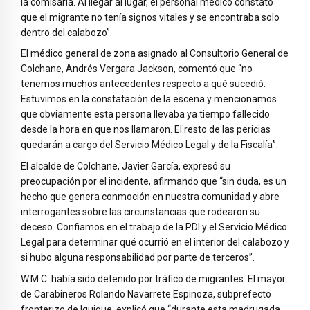
la comisaría. Al llegar al lugar, el personal médico constató
que el migrante no tenía signos vitales y se encontraba solo
dentro del calabozo”.
El médico general de zona asignado al Consultorio General de
Colchane, Andrés Vergara Jackson, comentó que “no
tenemos muchos antecedentes respecto a qué sucedió.
Estuvimos en la constatación de la escena y mencionamos
que obviamente esta persona llevaba ya tiempo fallecido
desde la hora en que nos llamaron. El resto de las pericias
quedarán a cargo del Servicio Médico Legal y de la Fiscalía”.
El alcalde de Colchane, Javier García, expresó su
preocupación por el incidente, afirmando que “sin duda, es un
hecho que genera conmoción en nuestra comunidad y abre
interrogantes sobre las circunstancias que rodearon su
deceso. Confiamos en el trabajo de la PDI y el Servicio Médico
Legal para determinar qué ocurrió en el interior del calabozo y
si hubo alguna responsabilidad por parte de terceros”.
W.M.C. había sido detenido por tráfico de migrantes. El mayor
de Carabineros Rolando Navarrete Espinoza, subprefecto
fronterizo de Iquique, explicó que “durante esta madrugada