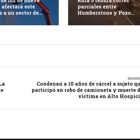
 de luz de nueve
Ruta 5 tendrá cortes
 afectará este
parciales entre
s a un sector de
Humberstone y Pozo
ue
Almonte durante este
jueves
SIGUIEN
La
Condenan a 10 años de cárcel a sujeto q
de
participó en robo de camioneta y muerte 
víctima en Alto Hospic