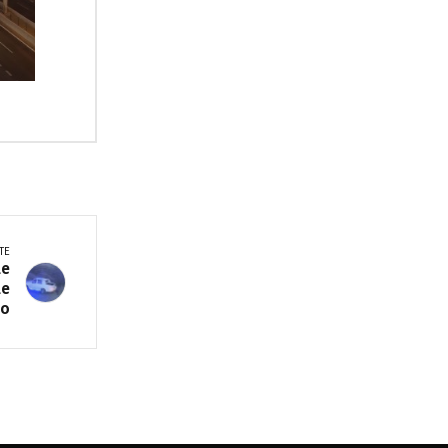
TE
ue
de
io