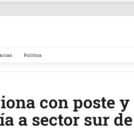
ncias
Política
siona con poste y
ía a sector sur de