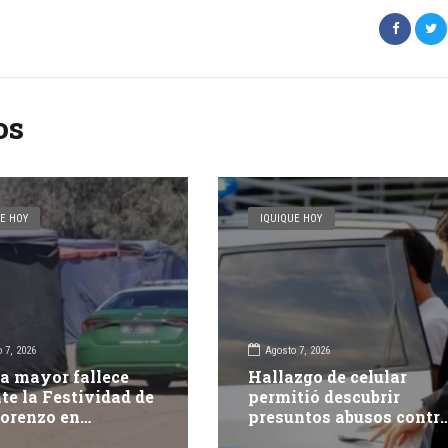
os
E HOY
IQUIQUE HOY
 7, 2026
Agosto 7, 2026
a mayor fallece
Hallazgo de celular
te la Festividad de
permitió descubrir
orenzo en
presuntos abusos contr
pacá
adolescente: dos adulto