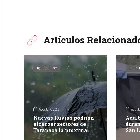
Artículos Relacionad
IQUIQUE HOY
IQUIQU
Agosto 7, 2026
Agosto
Nuevas lluvias podrían
Adult
alcanzar sectores de
duran
Tarapacá la próxima
San L
semana
Tara