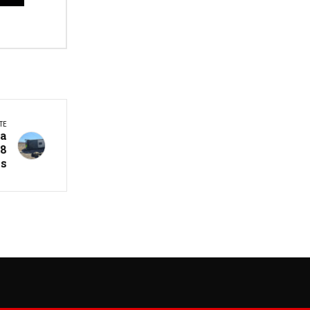
TE
ia
18
os