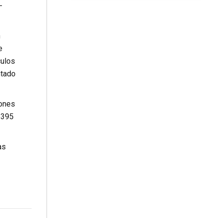
-
n
e
culos
ntado
iones
 395
as