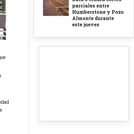
parciales entre
Humberstone y Pozo
Almonte durante
este jueves
que
n
ridad
a