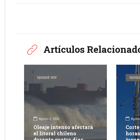
Artículos Relacionad
IQUIQUE HOY
IQUIQU
Agosto 5, 2026
Agosto
Oleaje intenso afectará
Corte
el litoral chileno
horas
durante cuatro días
jueve