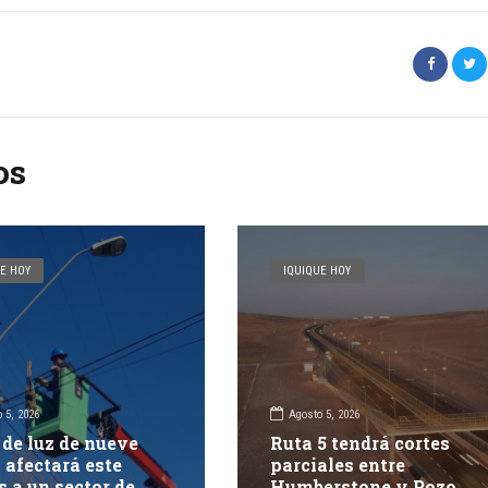
os
E HOY
IQUIQUE HOY
 5, 2026
Agosto 5, 2026
 de luz de nueve
Ruta 5 tendrá cortes
 afectará este
parciales entre
s a un sector de
Humberstone y Pozo