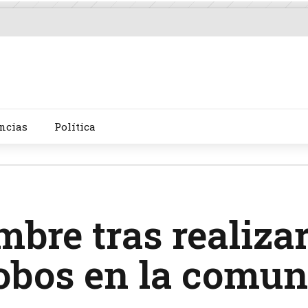
ncias
Política
mbre tras realiza
robos en la comu