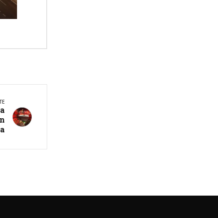
TE
 a
en
va