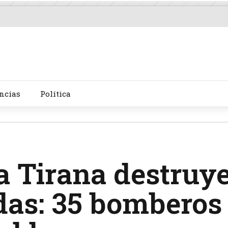
ncias
Política
a Tirana destruy
das: 35 bomberos