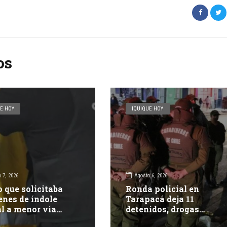
os
E HOY
IQUIQUE HOY
 7, 2026
Agosto 6, 2026
o que solicitaba
Ronda policial en
nes de índole
Tarapacá deja 11
l a menor vía
detenidos, drogas
 sociales queda
incautadas y más de 35