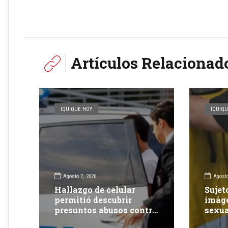
Artículos Relacionad
IQUIQUE HOY
IQUIQU
Agosto 7, 2026
Agosto
Hallazgo de celular
Sujet
permitió descubrir
imáge
presuntos abusos contra
sexua
adolescente: dos adultos
redes