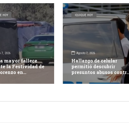
E HOY
IQUIQUE HOY
 7, 2026
Agosto 7, 2026
a mayor fallece
Hallazgo de celular
te la Festividad de
permitió descubrir
orenzo en
presuntos abusos contr
pacá
adolescente: dos adulto
fueron detenidos