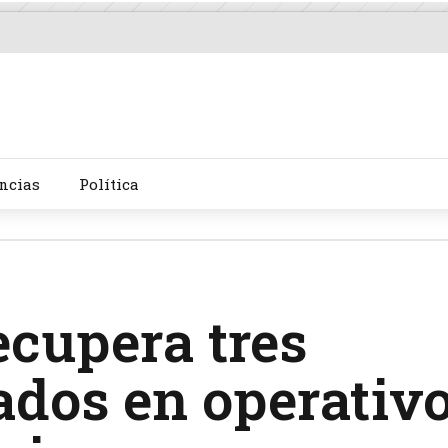
ncias
Política
ecupera tres
ados en operativ