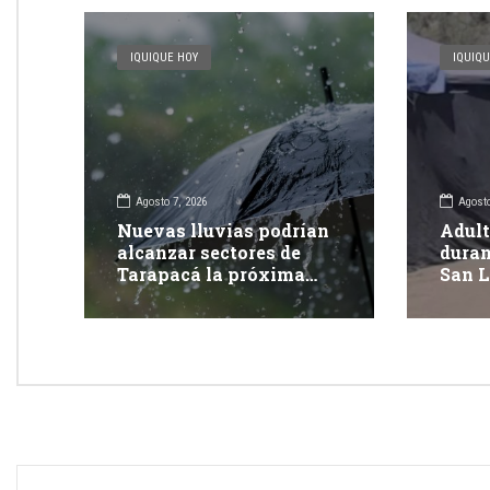
IQUIQUE HOY
IQUIQU
Agosto 7, 2026
Agosto
Nuevas lluvias podrían
Adult
alcanzar sectores de
duran
Tarapacá la próxima
San L
semana
Tara