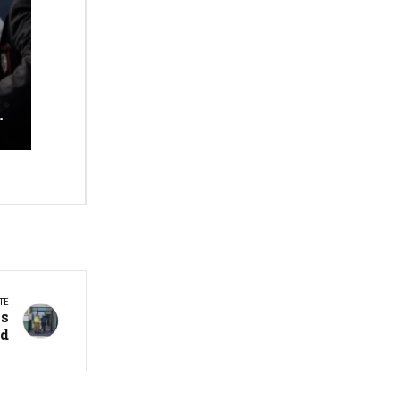
a
s
TE
as
ad