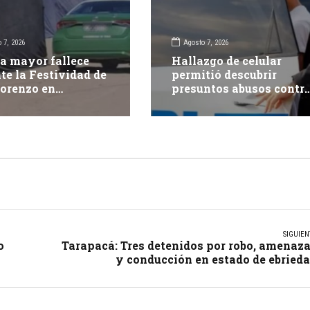
 7, 2026
Agosto 7, 2026
a mayor fallece
Hallazgo de celular
te la Festividad de
permitió descubrir
orenzo en
presuntos abusos contr
pacá
adolescente: dos adulto
fueron detenidos
SIGUIEN
o
Tarapacá: Tres detenidos por robo, amenaz
y conducción en estado de ebried