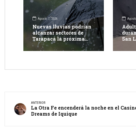
Agosto 7, 2026
Agosto
Nuevas lluvias podrían
Adult
alcanzar sectores de
duran
Tarapacá la próxima
San L
semana
Tara
ANTERIOR
La Otra Fe encenderá la noche en el Casin
Dreams de Iquique