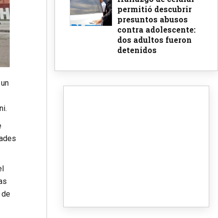
permitió descubrir
presuntos abusos
contra adolescente:
dos adultos fueron
detenidos
 un
i.
e
dades
el
as
 de