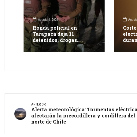
Agosto 6, 2026
Agosto
Ronda policial en
Corte
Tarapacá deja 11
elect
detenidos, drogas
duran
incautadas y más de 350
clien
fiscalizaciones
ANTERIOR
Alerta meteorológica: Tormentas eléctric
afectarán la precordillera y cordillera del
norte de Chile