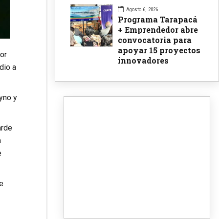
Agosto 6, 2026
Programa Tarapacá
+ Emprendedor abre
convocatoria para
apoyar 15 proyectos
or
innovadores
dio a
yno y
arde
a
e
e