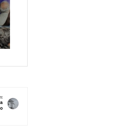
TE
La
to