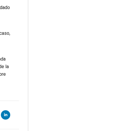
 dado
 caso,
ada
de la
bre