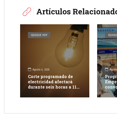
Artículos Relacionad
IQUIQUE HOY
IQUIQU
Agosto 6, 2026
Agosto
Corte programado de
Progr
electricidad afectará
Empr
durante seis horas a 117
convo
clientes en Iquique
apoya
inno