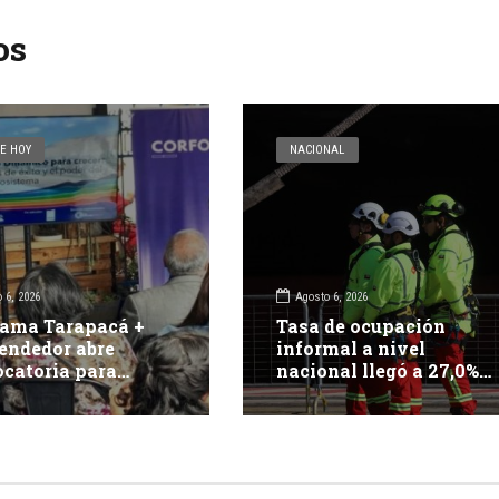
os
E HOY
NACIONAL
 6, 2026
Agosto 6, 2026
ama Tarapacá +
Tasa de ocupación
endedor abre
informal a nivel
catoria para
nacional llegó a 27,0%
r 15 proyectos
en el trimestre abril –
vadores
junio de 2026