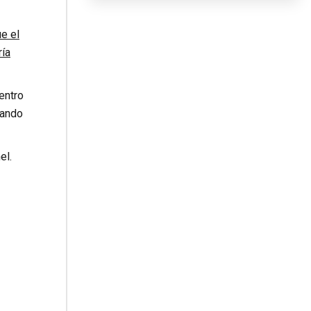
e el
ría
entro
uando
el.