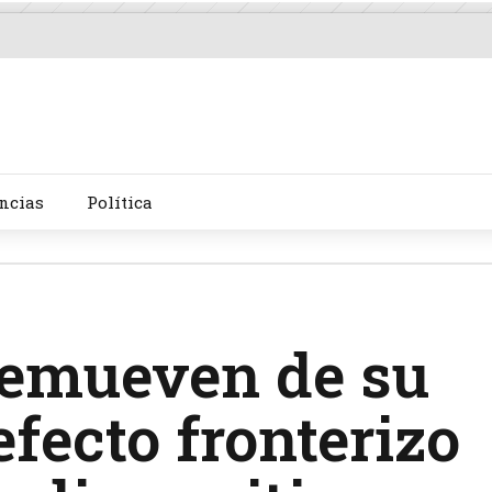
ncias
Política
remueven de su
fecto fronterizo