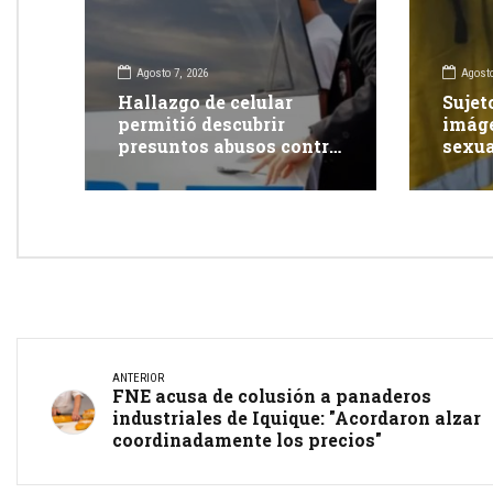
Agosto 7, 2026
Agosto
Hallazgo de celular
Sujet
permitió descubrir
imáge
presuntos abusos contra
sexua
adolescente: dos adultos
redes
fueron detenidos
tras l
ANTERIOR
FNE acusa de colusión a panaderos
industriales de Iquique: "Acordaron alzar
coordinadamente los precios"