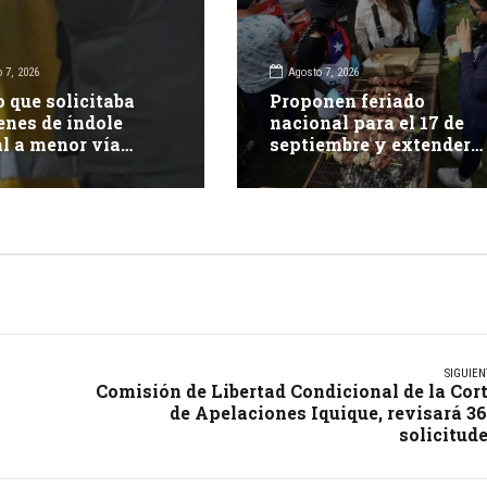
 7, 2026
Agosto 7, 2026
o que solicitaba
Proponen feriado
nes de índole
nacional para el 17 de
l a menor vía
septiembre y extender
 sociales queda
Fiestas Patrias 2026
as rejas
SIGUIEN
Comisión de Libertad Condicional de la Cor
de Apelaciones Iquique, revisará 3
solicitud