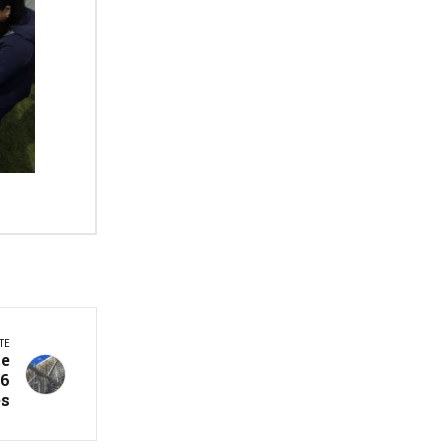
TE
te
66
es