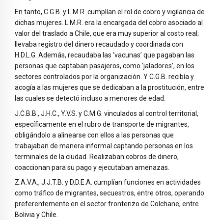
En tanto, C.G.B. y L.M.R. cumplían el rol de cobro y vigilancia de
dichas mujeres. L.M.R. era la encargada del cobro asociado al
valor del traslado a Chile, que era muy superior al costo real;
llevaba registro del dinero recaudado y coordinada con
H.D.L.G. Además, recaudaba las ‘vacunas’ que pagaban las
personas que captaban pasajeros, como ‘jaladores’, en los
sectores controlados por la organización. Y C.G.B. recibía y
acogía a las mujeres que se dedicaban a la prostitución, entre
las cuales se detectó incluso a menores de edad.
J.C.B.B., J.H.C., Y.V.S. y C.M.G. vinculados al control territorial,
específicamente en el rubro de transporte de migrantes,
obligándolo a alinearse con ellos a las personas que
trabajaban de manera informal captando personas en los
terminales de la ciudad. Realizaban cobros de dinero,
coaccionan para su pago y ejecutaban amenazas.
Z.A.V.A., J.J.T.B. y D.D.E.A. cumplían funciones en actividades
como tráfico de migrantes, secuestros, entre otros, operando
preferentemente en el sector fronterizo de Colchane, entre
Bolivia y Chile.