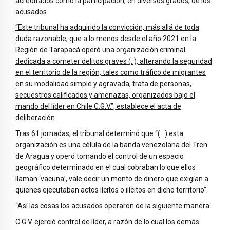
acreditados como la participación, en diversos grados, de los
acusados.
“Este tribunal ha adquirido la convicción, más allá de toda
duda razonable, que a lo menos desde el año 2021 en la
Región de Tarapacá operó una organización criminal
dedicada a cometer delitos graves (..), alterando la seguridad
en el territorio de la región, tales como tráfico de migrantes
en su modalidad simple y agravada, trata de personas,
secuestros calificados y amenazas, organizados bajo el
mando del líder en Chile C.G.V.”, establece el acta de
deliberación.
Tras 61 jornadas, el tribunal determinó que “(…) esta
organización es una célula de la banda venezolana del Tren
de Aragua y operó tomando el control de un espacio
geográfico determinado en el cual cobraban lo que ellos
llaman ‘vacuna’, vale decir un monto de dinero que exigían a
quienes ejecutaban actos lícitos o ilícitos en dicho territorio”.
“Así las cosas los acusados operaron de la siguiente manera:
C.G.V. ejerció control de líder, a razón de lo cual los demás