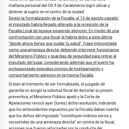
mañana personal del OS 9 de Carabineros logró ubicar y
detener al sujeto en el centro de la ciudad.
Según la formalización de la Fiscalía, el 13 de agosto pasado,
el imputado habría llegado alterado a la recepción de la
Fiscalía Local de Iquique exigiendo atención. En medio de una
confrontación con una fiscal, le habría dicho a esta última
“desde ahora tienes que cuidar tu salud”, frase interpretada
como una amenaza directa, debiendo intervenir funcionarios
del Ministerio Público y guardias de seguridad para retirar al
imputado del lugar, considerando además que el sujeto ha
protagonizado episodios previos de hostigamiento y
comportamiento agresivo en la misma Fiscalía.
Si bien al momento de ser formalizado, el juzgado de
garantía no acogió la solicitud fiscal de decretar su prisión
preventiva, el Ministerio Público apeló y la Corte de
Apelaciones revocó ayer (lunes) dicha resolución, indicando
que los antecedentes expuestos por la Fiscalía daban cuenta
que los dichos del imputado “constituyen indicios serios y
verosímiles de una amenaza directa” en contra de la fiscal,
acciones que fueron reforzadas por la conducta del