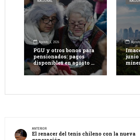
NACIONAL
NACIO
Agosto 5, 2026
Agosto
PGU y otros bonos para
Imace
pensionados: pagos
junio
disponibles en agosto de
miner
2026
el co
ANTERIOR
El renacer del tenis chileno con la nueva
generación