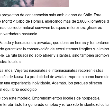
os proyectos de conservación más ambiciosos de Chile. Este
to Montt y Cabo de Hornos, abarcando más de 2.800 kilómetros 
enso corredor natural conviven bosques milenarios, glaciares
un verdadero santuario.
l Estado y fundaciones privadas, que donaron tierras y fomentaron
do garantizar la conservación de ecosistemas frágiles y, al mis
le. La ruta busca no solo atraer visitantes, sino también promov
des locales.
timos años. Viajeros nacionales e internacionales recorren estos
ción de fauna. La posibilidad de avistar especies como huemule
 en una experiencia inolvidable. Además, los parques ofrecen
 el equilibrio ecológico.
s con este modelo. Emprendimientos locales de hospedaje,
a la ruta. Esto ha generado empleo y reforzado la identidad cultu