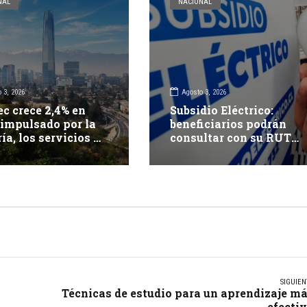
NAL
NACIONAL
 3, 2026
Agosto 3, 2026
c crece 2,4% en
Subsidio Eléctrico:
 impulsado por la
beneficiarios podrán
ía, los servicios y
consultar con su RUT
mercio
desde el 12 de agosto
SIGUIEN
Técnicas de estudio para un aprendizaje m
efecti