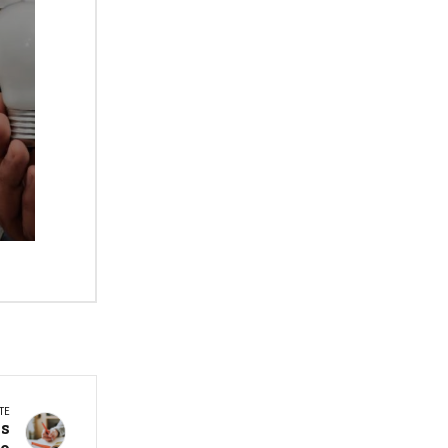
TE
ás
vo