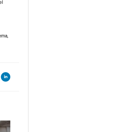
el
tema,