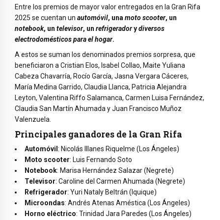
Entre los premios de mayor valor entregados en la Gran Rifa
2025 se cuentan un
automóvil
, una
moto scooter
, un
notebook
, un
televisor
, un
refrigerador
y
diversos
electrodomésticos para el hogar
.
A estos se suman los denominados premios sorpresa, que
beneficiaron a Cristian Elos, Isabel Collao, Maite Yuliana
Cabeza Chavarría, Rocío García, Jasna Vergara Cáceres,
María Medina Garrido, Claudia Llanca, Patricia Alejandra
Leyton, Valentina Riffo Salamanca, Carmen Luisa Fernández,
Claudia San Martín Ahumada y Juan Francisco Muñoz
Valenzuela.
Principales ganadores de la Gran Rifa
Automóvil
: Nicolás Illanes Riquelme (Los Ángeles)
Moto scooter
: Luis Fernando Soto
Notebook
: Marisa Hernández Salazar (Negrete)
Televisor
: Caroline del Carmen Ahumada (Negrete)
Refrigerador
: Yuri Nataly Beltrán (Iquique)
Microondas
: Andrés Atenas Améstica (Los Ángeles)
Horno eléctrico
: Trinidad Jara Paredes (Los Ángeles)