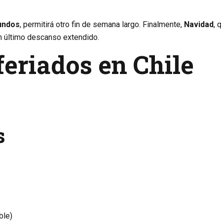
undos
, permitirá otro fin de semana largo. Finalmente,
Navidad
, 
un último descanso extendido.
 feriados en Chile
s
ble)