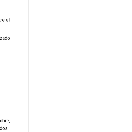
re el
rzado
mbre,
 dos