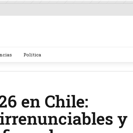
ncias
Política
26 en Chile:
 irrenunciables y