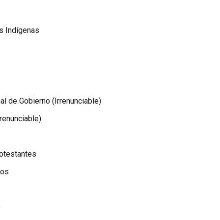
os Indígenas
al de Gobierno (Irrenunciable)
Irrenunciable)
rotestantes
tos
)