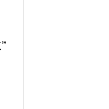
o se
y