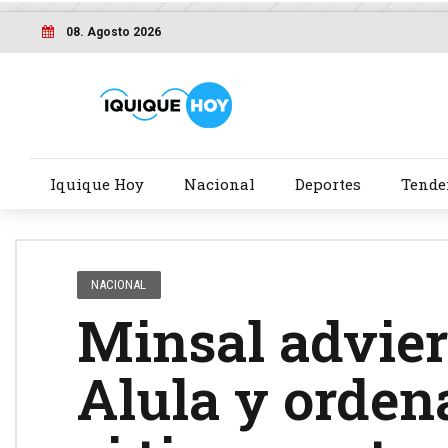
08. Agosto 2026
Iquique Hoy
Nacional
Deportes
Tende
NACIONAL
Minsal advier
Alula y ordena