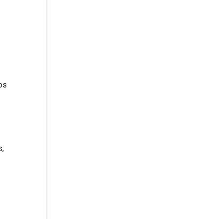
tos
s,