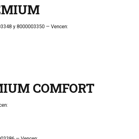
REMIUM
03348 y 8000003350 — Vencen:
MIUM COMFORT
cen:
003386 — Vencen: