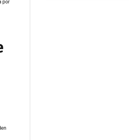
a por
e
den