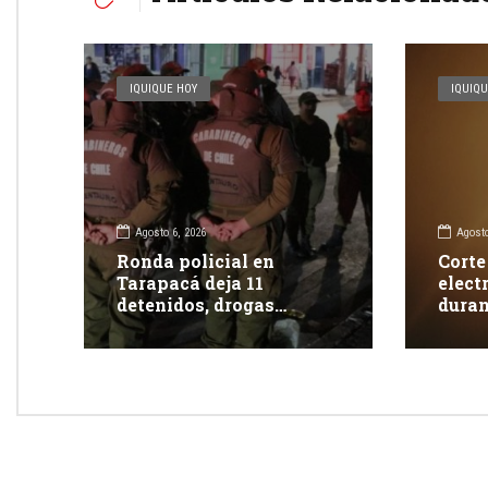
IQUIQUE HOY
IQUIQU
Agosto 6, 2026
Agosto
Ronda policial en
Corte
Tarapacá deja 11
elect
detenidos, drogas
duran
incautadas y más de 350
clien
fiscalizaciones