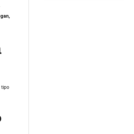
’
igan,
a
 tipo
o