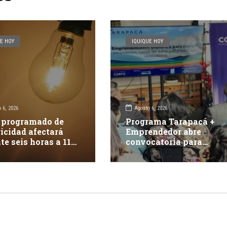
E HOY
IQUIQUE HOY
 6, 2026
Agosto 6, 2026
 programado de
Programa Tarapacá +
ricidad afectará
Emprendedor abre
te seis horas a 117
convocatoria para
tes en Iquique
apoyar 15 proyectos
innovadores