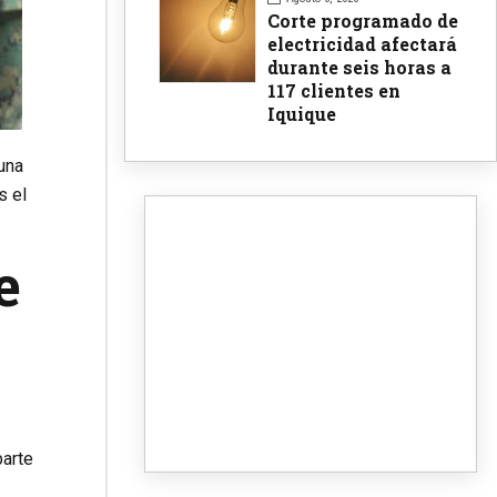
Corte programado de
electricidad afectará
durante seis horas a
117 clientes en
Iquique
muna
s el
e
parte