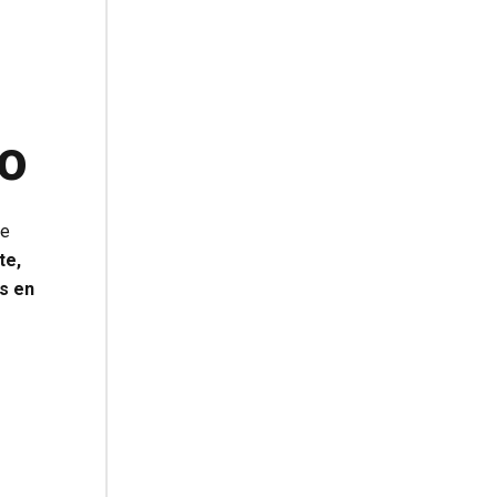
lo
de
te,
as en