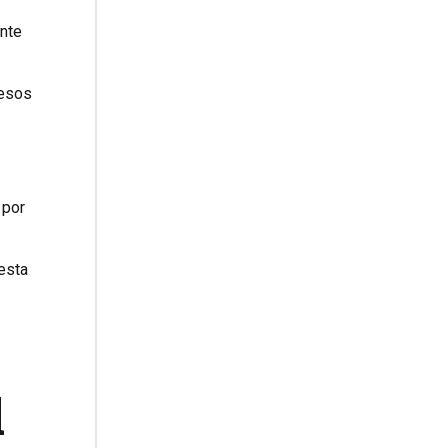
ente
cesos
 por
esta
l