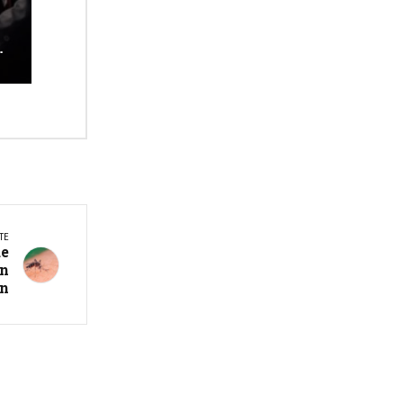
a
s
TE
de
an
ón