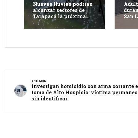
Nuevas lluvias podrían
Adult
alcanzar sectores de
duran
Tarapacá la próxima
San L
semana
Tara
ANTERIOR
Investigan homicidio con arma cortante 
toma de Alto Hospicio: víctima permanec
sin identificar