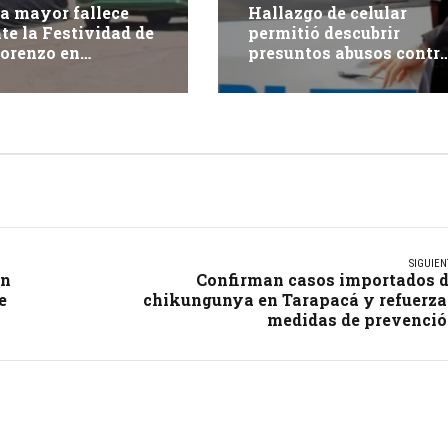
a mayor fallece
Hallazgo de celular
te la Festividad de
permitió descubrir
orenzo en
presuntos abusos contr
pacá
adolescente: dos adulto
fueron detenidos
SIGUIEN
en
Confirman casos importados 
e
chikungunya en Tarapacá y refuerz
medidas de prevenci