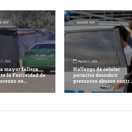
E HOY
IQUIQUE HOY
 7, 2026
Agosto 7, 2026
a mayor fallece
Hallazgo de celular
te la Festividad de
permitió descubrir
orenzo en
presuntos abusos contr
pacá
adolescente: dos adulto
fueron detenidos