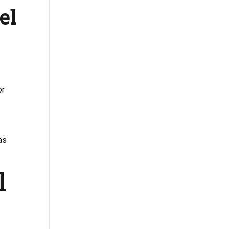
el
or
as
l