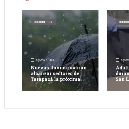
IQUIQUE HOY
IQUIQU
Agosto 7, 2026
Agosto
Nuevas lluvias podrían
Adult
alcanzar sectores de
duran
Tarapacá la próxima
San L
semana
Tara