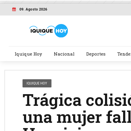
09. Agosto 2026
Iquique Hoy
Nacional
Deportes
Tende
IQUIQUE HOY
Trágica colisi
una mujer fal