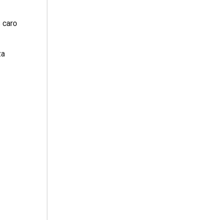
 caro
za