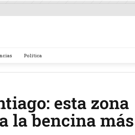
ncias
Política
ntiago: esta zona
ra la bencina más