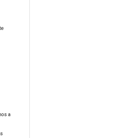
te
nos a
es