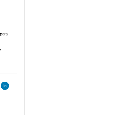
 para
e