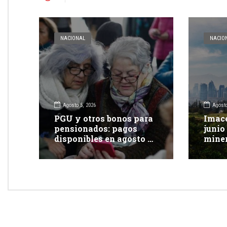
NACIONAL
NACIO
Agosto 5, 2026
Agosto
PGU y otros bonos para
Imace
pensionados: pagos
junio
disponibles en agosto de
miner
2026
el co