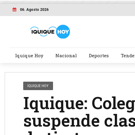
06. Agosto 2026
Iquique Hoy
Nacional
Deportes
Tende
IQUIQUE HOY
Iquique: Cole
suspende cla