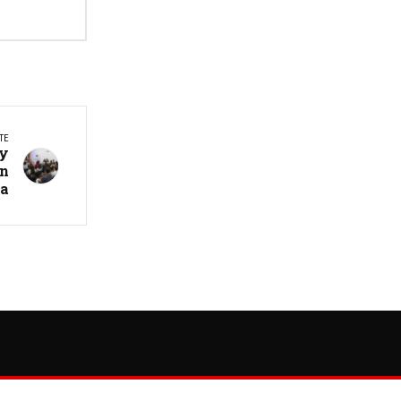
TE
 y
ón
ia