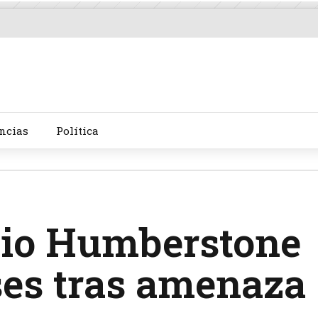
ncias
Política
gio Humberstone
ses tras amenaza