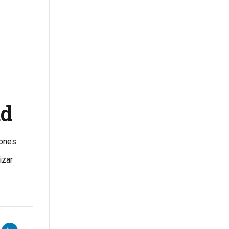
ad
ones.
izar