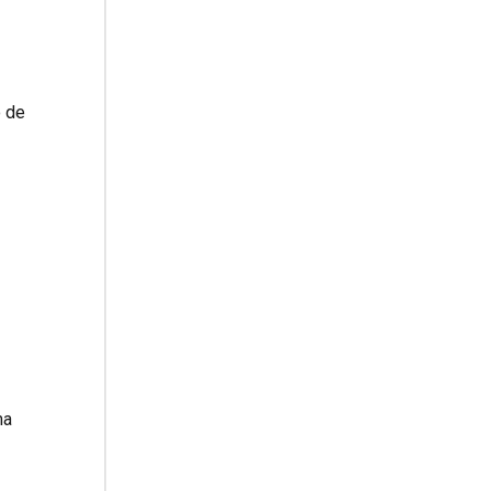
ó de
ma