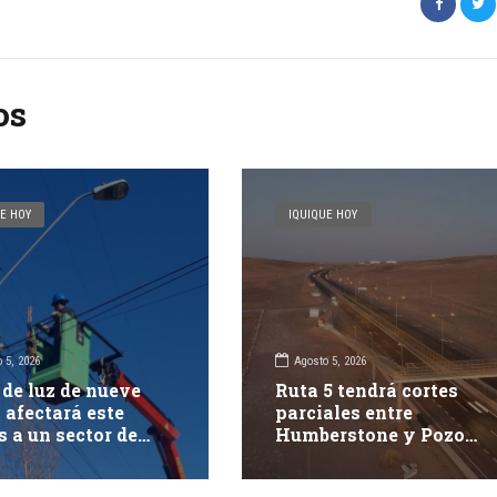
os
E HOY
IQUIQUE HOY
 5, 2026
Agosto 5, 2026
 de luz de nueve
Ruta 5 tendrá cortes
 afectará este
parciales entre
s a un sector de
Humberstone y Pozo
ue
Almonte durante este
jueves