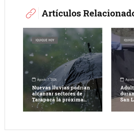
Artículos Relacionad
IQUIQUE HOY
IQUIQU
Agosto 7, 2026
Agosto
Nuevas lluvias podrían
Adult
alcanzar sectores de
duran
Tarapacá la próxima
San L
semana
Tara