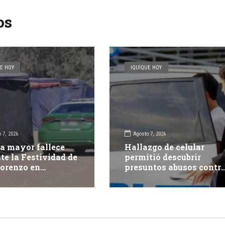
os
E HOY
IQUIQUE HOY
 7, 2026
Agosto 7, 2026
a mayor fallece
Hallazgo de celular
te la Festividad de
permitió descubrir
orenzo en
presuntos abusos contr
pacá
adolescente: dos adulto
fueron detenidos