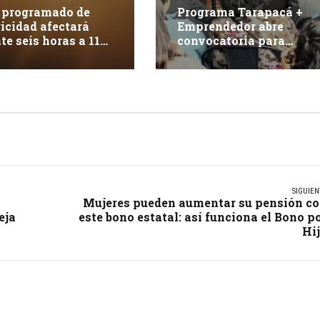
 programado de
Programa Tarapacá +
ricidad afectará
Emprendedor abre
te seis horas a 117
convocatoria para
tes en Iquique
apoyar 15 proyectos
innovadores
SIGUIEN
Mujeres pueden aumentar su pensión c
eja
este bono estatal: así funciona el Bono p
Hi