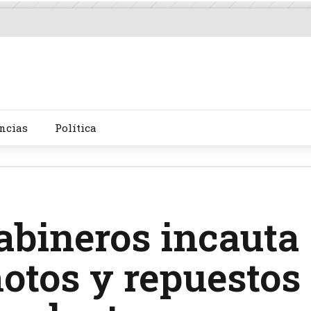
ncias
Política
abineros incauta
otos y repuestos