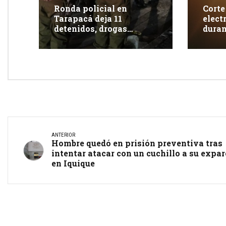
Ronda policial en
Corte
Tarapacá deja 11
elect
detenidos, drogas
duran
incautadas y más de 350
clien
fiscalizaciones
ANTERIOR
Hombre quedó en prisión preventiva tras
intentar atacar con un cuchillo a su expar
en Iquique