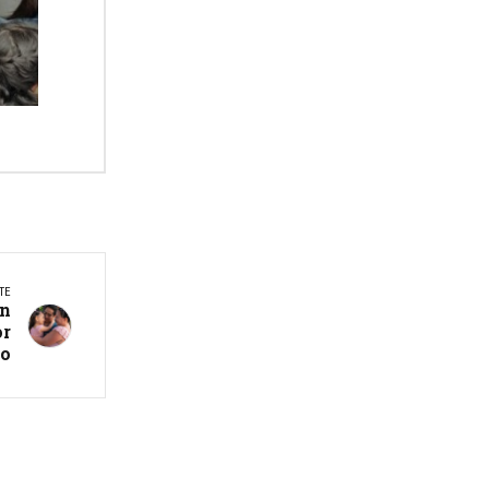
TE
on
or
jo