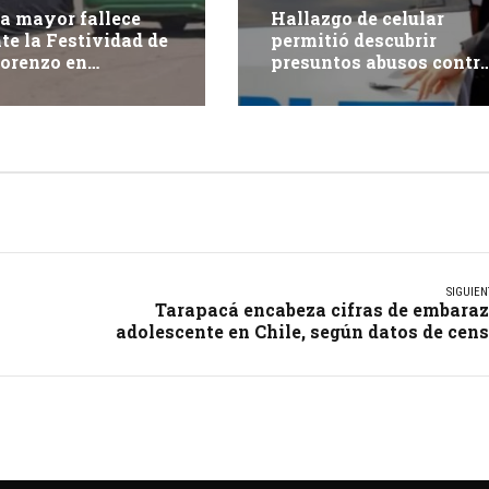
a mayor fallece
Hallazgo de celular
te la Festividad de
permitió descubrir
orenzo en
presuntos abusos contr
pacá
adolescente: dos adulto
fueron detenidos
SIGUIEN
Tarapacá encabeza cifras de embara
adolescente en Chile, según datos de cen