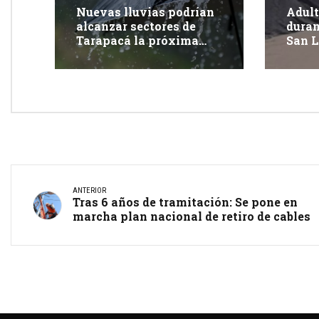
Nuevas lluvias podrían
Adult
alcanzar sectores de
duran
Tarapacá la próxima
San L
semana
Tara
ANTERIOR
Tras 6 años de tramitación: Se pone en
marcha plan nacional de retiro de cables