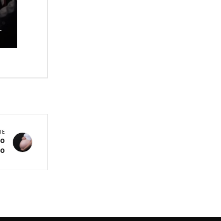
a
s
TE
zo
so