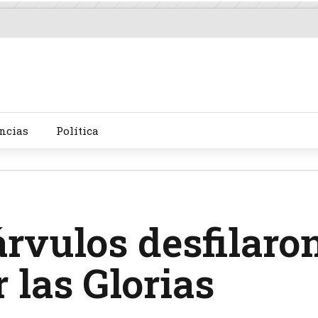
ncias
Política
rvulos desfilaro
 las Glorias