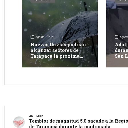
Agosto 7, 2026
Agosto
Nuevas lluvias podrían
Adult
alcanzar sectores de
duran
Tarapacá la próxima
San L
semana
Tara
ANTERIOR
Temblor de magnitud 5.0 sacude a la Regi
de Tarapacá durante la madrugada