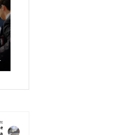
a
s
TE
ue
da