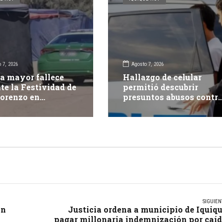
 7, 2026
Agosto 7, 2026
a mayor fallece
Hallazgo de celular
te la Festividad de
permitió descubrir
orenzo en
presuntos abusos contr
pacá
adolescente: dos adulto
fueron detenidos
SIGUIEN
ón
Justicia ordena a municipio de Iquiq
pagar millonaria indemnización por caí