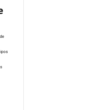
e
 de
uipos
as