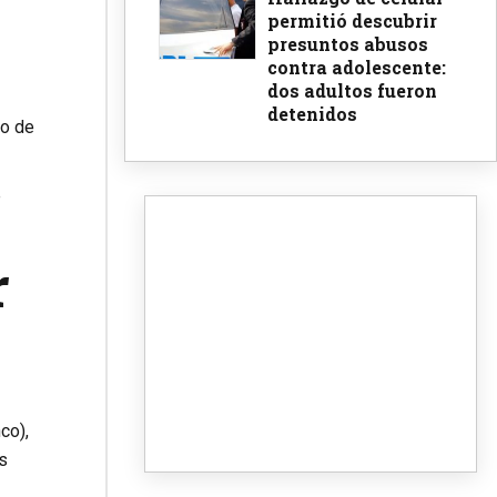
permitió descubrir
presuntos abusos
contra adolescente:
dos adultos fueron
detenidos
to de
e
r
co),
os