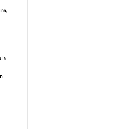
ína,
 la
on