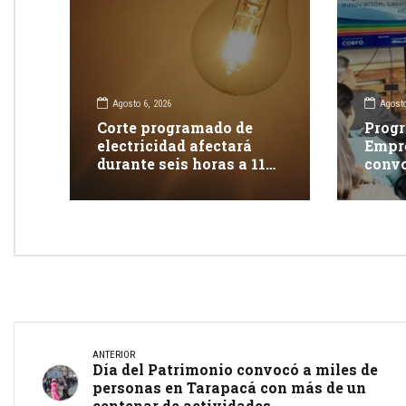
Agosto 6, 2026
Agosto
Corte programado de
Progr
electricidad afectará
Empr
durante seis horas a 117
convo
clientes en Iquique
apoya
inno
ANTERIOR
Día del Patrimonio convocó a miles de
personas en Tarapacá con más de un
centenar de actividades