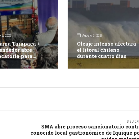
 6, 2026
Agosto 5, 2026
ama Tarapacá +
Oleaje intenso afectará
endedor abre
el litoral chileno
catoria para
durante cuatro días
r 15 proyectos
vadores
SIGUIEN
SMA abre proceso sancionatorio cont
conocido local gastronómico de Iquique p
ruidos molest