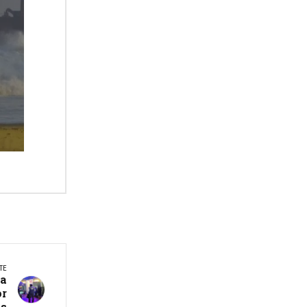
TE
ra
or
os