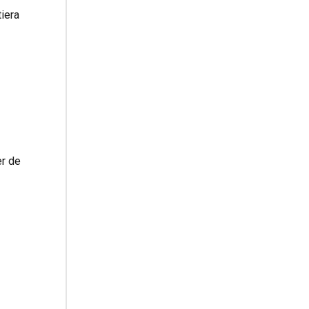
tiera
er de