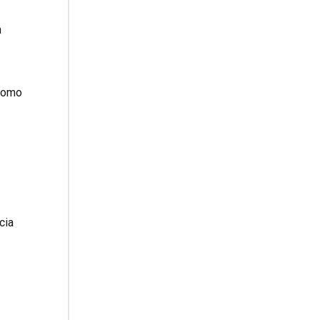
n
 como
cia