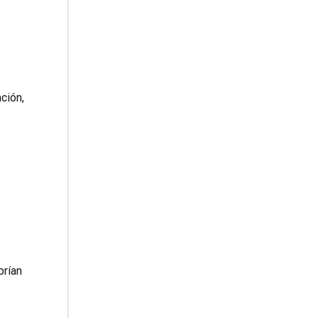
ción,
brían