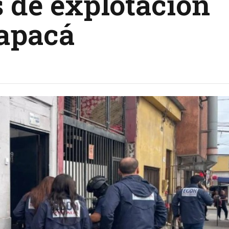
s de explotación
rapacá