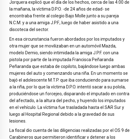
Jorquera explicó que el día de los hechos, cerca de las 4:00 de
la mañana, la víctima D.P.O. -de 24 años de edad- se
encontraba frente al colegio Bajo Molle junto a su pareja
N.C.M. y a una amiga J.P.F., luego de haber asistido a una
discoteca del sector.
En esa circunstancia fueron abordados por los imputados y
otra mujer que se movilizaban en un automóvil Mazda,
modelo Demio, siendo intimidada la amiga J.P.F. con una
pistola por parte de la imputada Francisca Peñaranda
Peñaranda que estaba de copiloto, bajándose luego ambas
mujeres del auto y comenzando una riña. En un momento se
bajó el adolescente M.T.P. que iba conduciendo para sumarse
a la riña, por lo que la víctima D.P.O. intentó sacar a su polola,
produciéndose un forcejeo, disparando el imputado en contra
del afectado, a la altura del pecho, y huyendo los imputados
en el vehículo. La víctima fue trasladada hasta el SAR Sur y
luego al Hospital Regional debido a la gravedad de sus
lesiones.
La fiscal dio cuenta de las diligencias realizadas por el OS 9 de
Carabineros que permitieron identificar y detener a los