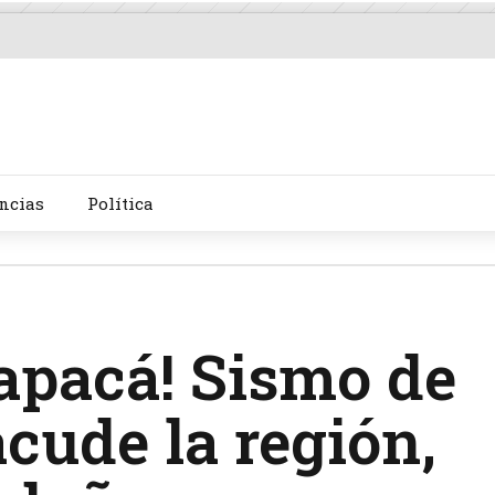
ncias
Política
rapacá! Sismo de
acude la región,