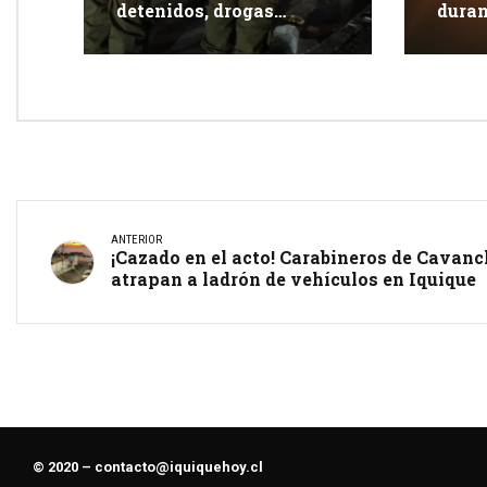
detenidos, drogas
duran
incautadas y más de 350
clien
fiscalizaciones
ANTERIOR
¡Cazado en el acto! Carabineros de Cavan
atrapan a ladrón de vehículos en Iquique
© 2020 –
contacto@iquiquehoy.cl