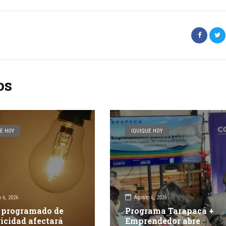
os
E HOY
IQUIQUE HOY
 6, 2026
Agosto 6, 2026
 programado de
Programa Tarapacá +
ricidad afectará
Emprendedor abre