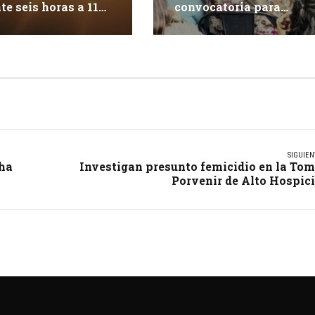
te seis horas a 117
convocatoria para
tes en Iquique
apoyar 15 proyectos
innovadores
SIGUIEN
cha
Investigan presunto femicidio en la To
Porvenir de Alto Hospic