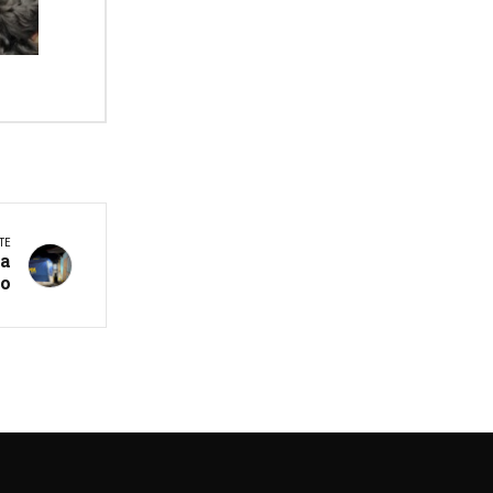
TE
ma
io