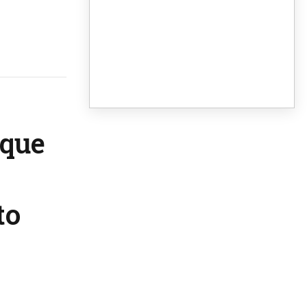
 que
to