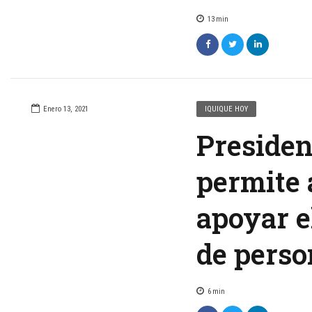
13
min
Enero 13, 2021
IQUIQUE HOY
Presiden
permite 
apoyar el
de perso
6
min