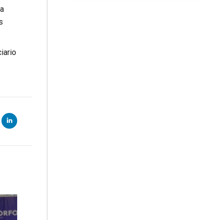
ra
s
iario