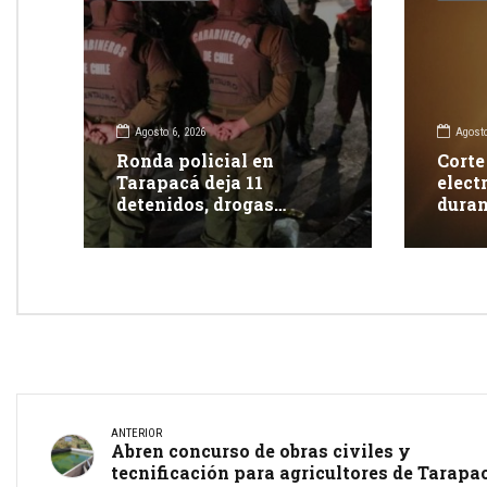
Agosto 6, 2026
Agosto
Ronda policial en
Corte
Tarapacá deja 11
elect
detenidos, drogas
duran
incautadas y más de 350
clien
fiscalizaciones
ANTERIOR
Abren concurso de obras civiles y
tecnificación para agricultores de Tarapa