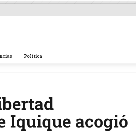
ncias
Política
ibertad
e Iquique acogió