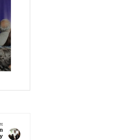
TE
on
 y