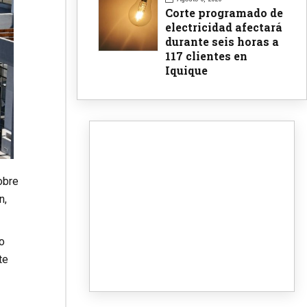
Corte programado de
electricidad afectará
durante seis horas a
117 clientes en
Iquique
obre
n,
o
te