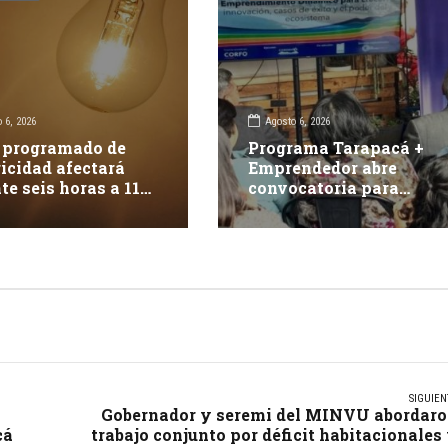
 6, 2026
Agosto 6, 2026
 programado de
Programa Tarapacá +
ricidad afectará
Emprendedor abre
te seis horas a 117
convocatoria para
tes en Iquique
apoyar 15 proyectos
innovadores
SIGUIEN
Gobernador y seremi del MINVU abordar
cá
trabajo conjunto por déficit habitacionales